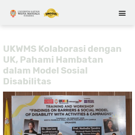
Kategori:
Event
UKWMS Kolaborasi dengan
UK, Pahami Hambatan
dalam Model Sosial
Disabilitas