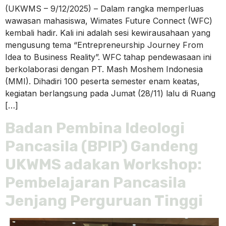
(UKWMS – 9/12/2025) – Dalam rangka memperluas
wawasan mahasiswa, Wimates Future Connect (WFC)
kembali hadir. Kali ini adalah sesi kewirausahaan yang
mengusung tema “Entrepreneurship Journey From
Idea to Business Reality”. WFC tahap pendewasaan ini
berkolaborasi dengan PT. Mash Moshem Indonesia
(MMI). Dihadiri 100 peserta semester enam keatas,
kegiatan berlangsung pada Jumat (28/11) lalu di Ruang
[…]
Badan Pembina Ideologi
Pancasila (BPIP) Gandeng
UKWMS adakan Workshop:
Pembelajaran Pancasila
Jenjang Perguruan Tinggi