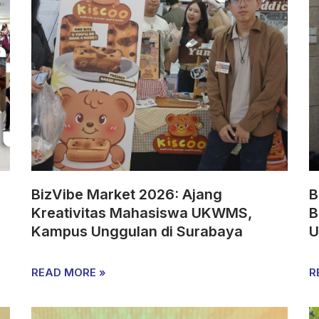
BizVibe Market 2026: Ajang
B
Kreativitas Mahasiswa UKWMS,
B
Kampus Unggulan di Surabaya
U
READ MORE »
R