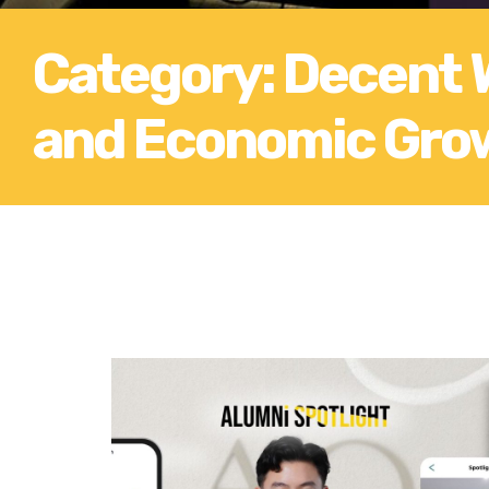
Category: Decent 
and Economic Gro