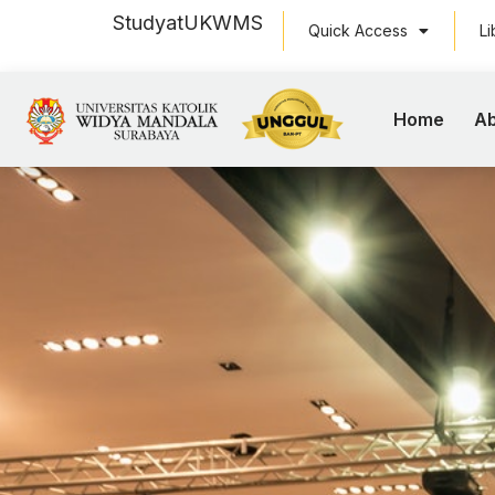
Study
at
UKWMS
Quick Access
Li
Home
Ab