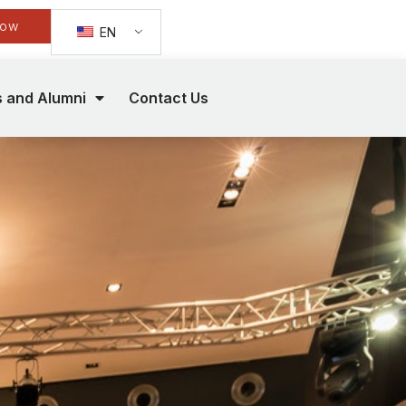
Now
EN
s and Alumni
Contact Us