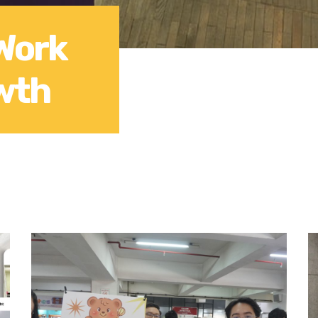
Work
wth