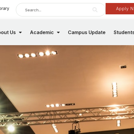
brary
Apply 
out Us
Academic
Campus Update
Student