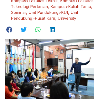
Kampus>Fakultas Teknik
,
Kampus>Fakultas
Teknologi Pertanian
,
Kampus>Kuliah Tamu
,
Seminar
,
Unit Pendukung>KUI
,
Unit
Pendukung>Pusat Karir
,
University