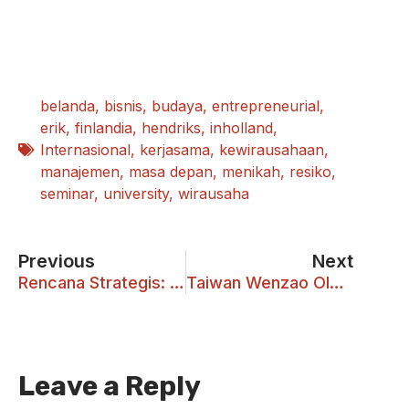
belanda
,
bisnis
,
budaya
,
entrepreneurial
,
erik
,
finlandia
,
hendriks
,
inholland
,
Internasional
,
kerjasama
,
kewirausahaan
,
manajemen
,
masa depan
,
menikah
,
resiko
,
seminar
,
university
,
wirausaha
Previous
Next
Rencana Strategis: Kembangkan Potensi Energi Baru dan Terbarukan
Taiwan Wenzao OICC Chinese Summer School
Leave a Reply