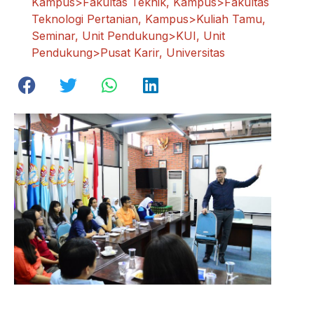
Kampus>Fakultas Teknik
,
Kampus>Fakultas
Teknologi Pertanian
,
Kampus>Kuliah Tamu
,
Seminar
,
Unit Pendukung>KUI
,
Unit
Pendukung>Pusat Karir
,
Universitas