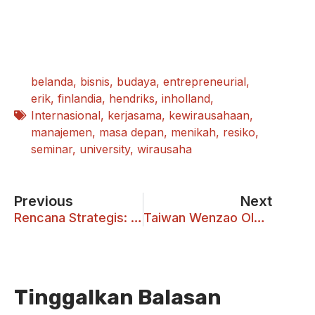
belanda
,
bisnis
,
budaya
,
entrepreneurial
,
erik
,
finlandia
,
hendriks
,
inholland
,
Internasional
,
kerjasama
,
kewirausahaan
,
manajemen
,
masa depan
,
menikah
,
resiko
,
seminar
,
university
,
wirausaha
Previous
Next
Rencana Strategis: Kembangkan Potensi Energi Baru dan Terbarukan
Taiwan Wenzao OICC Chinese Summer School
Tinggalkan Balasan