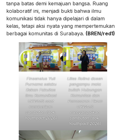
tanpa batas demi kemajuan bangsa. Ruang
kolaboratif ini, menjadi bukti bahwa ilmu
komunikasi tidak hanya dipelajari di dalam
kelas, tetapi aksi nyata yang mempertemukan
berbagai komunitas di Surabaya.
(BREN/red1)
Finsensius Yuli
Lilies Rolina dosen
Purnama selaku
pengampu mata
Dekan Fakultas
kuliah Hubungan
Ilmu Komunikasi
Komunitas dan
UKWMS saat
Pemasaran Fikom
memberikan
UKWMS
sambutan (dok.
menyampaikan
Youthpact 2026)
sambutan (dok.
Youthpact 2026)