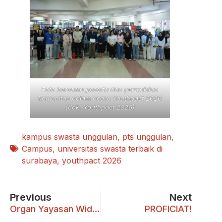
Foto bersama peserta dan perwakilan
komunitas dalam acara Youthpact 2026
(dok. Youthpact 2026)
kampus swasta unggulan
,
pts unggulan
,
Campus
,
universitas swasta terbaik di
surabaya
,
youthpact 2026
Previous
Next
Organ Yayasan Widya Mandala Surabaya Masa Bakti 2026-2031 Resmi Dilantik
PROFICIAT!