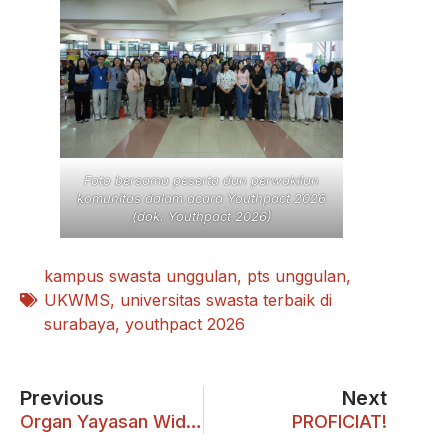
Foto bersama peserta dan perwakilan
komunitas dalam acara Youthpact 2026
(dok. Youthpact 2026)
kampus swasta unggulan
,
pts unggulan
,
UKWMS
,
universitas swasta terbaik di
surabaya
,
youthpact 2026
Previous
Next
Organ Yayasan Widya Mandala Surabaya Masa Bakti 2026-2031 Resmi Dilantik
PROFICIAT!