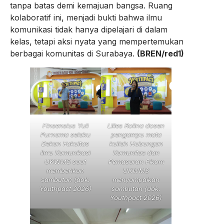
tanpa batas demi kemajuan bangsa. Ruang
kolaboratif ini, menjadi bukti bahwa ilmu
komunikasi tidak hanya dipelajari di dalam
kelas, tetapi aksi nyata yang mempertemukan
berbagai komunitas di Surabaya.
(BREN/red1)
Finsensius Yuli
Lilies Rolina dosen
Purnama selaku
pengampu mata
Dekan Fakultas
kuliah Hubungan
Ilmu Komunikasi
Komunitas dan
UKWMS saat
Pemasaran Fikom
memberikan
UKWMS
sambutan (dok.
menyampaikan
Youthpact 2026)
sambutan (dok.
Youthpact 2026)