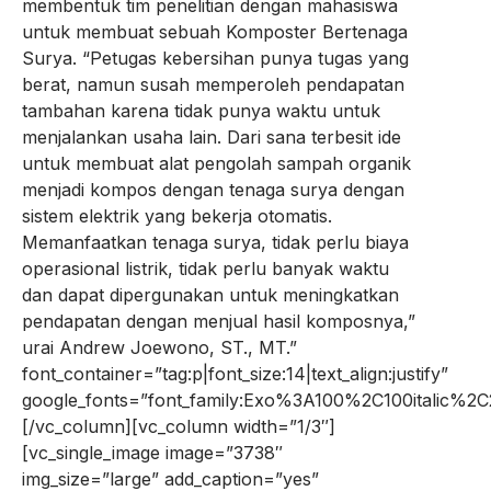
membentuk tim penelitian dengan mahasiswa
untuk membuat sebuah Komposter Bertenaga
Surya. “Petugas kebersihan punya tugas yang
berat, namun susah memperoleh pendapatan
tambahan karena tidak punya waktu untuk
menjalankan usaha lain. Dari sana terbesit ide
untuk membuat alat pengolah sampah organik
menjadi kompos dengan tenaga surya dengan
sistem elektrik yang bekerja otomatis.
Memanfaatkan tenaga surya, tidak perlu biaya
operasional listrik, tidak perlu banyak waktu
dan dapat dipergunakan untuk meningkatkan
pendapatan dengan menjual hasil komposnya,”
urai Andrew Joewono, ST., MT.”
font_container=”tag:p|font_size:14|text_align:justify”
google_fonts=”font_family:Exo%3A100%2C100italic%
[/vc_column][vc_column width=”1/3″]
[vc_single_image image=”3738″
img_size=”large” add_caption=”yes”