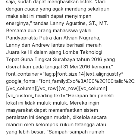
saja, sudah dapat menghasilkan listrik. “Jadi
dengan cuaca yang agak mendung sekalipun,
maka alat ini masih dapat menyimpan
energinya,” tandas Lanny Agustine, ST., MT.
Bersama dua orang mahasiswa yakni
Pandyapratita Putra dan Alvian Nugraha,
Lanny dan Andrew lantas berhasil meraih
Juara ke III dalam ajang Lomba Teknologi
Tepat Guna Tingkat Surabaya tahun 2016 yang
diserahkan pada tanggal 31 Mei 2016 kemarin.”
font_container=”tag:p|font_size:14|text_align:justify”
google_fonts=”font_family:Exo%3A100%2C100italic%
[/vc_column][/vc_row][vc_row][vc_column]
[vc_custom_heading text=”Harapan tim peneliti
lokal ini tidak muluk-muluk. Mereka ingin
masyarakat dapat memanfaatkan sistem
peralatan ini dengan mudah, dikelola secara
mandiri oleh kelompok rukun tetangga atau
yang lebih besar. “Sampah-sampah rumah