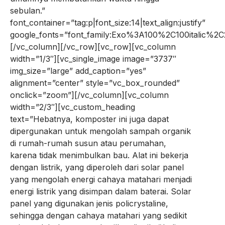
sebulan.”
font_container=”tag:p|font_size:14|text_align:justify”
google_fonts=”font_family:Exo%3A100%2C100italic%
[/vc_column][/vc_row][vc_row][vc_column
width=”1/3″][vc_single_image image=”3737″
img_size=”large” add_caption=”yes”
alignment=”center” style=”vc_box_rounded”
onclick=”zoom”][/vc_column][vc_column
width=”2/3″][vc_custom_heading
text=”Hebatnya, komposter ini juga dapat
dipergunakan untuk mengolah sampah organik
di rumah-rumah susun atau perumahan,
karena tidak menimbulkan bau. Alat ini bekerja
dengan listrik, yang diperoleh dari solar panel
yang mengolah energi cahaya matahari menjadi
energi listrik yang disimpan dalam baterai. Solar
panel yang digunakan jenis policrystaline,
sehingga dengan cahaya matahari yang sedikit