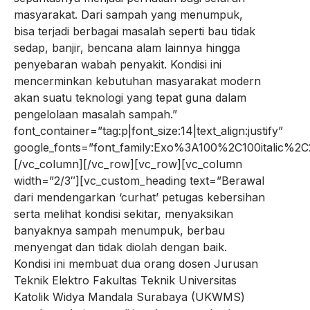
masyarakat. Dari sampah yang menumpuk,
bisa terjadi berbagai masalah seperti bau tidak
sedap, banjir, bencana alam lainnya hingga
penyebaran wabah penyakit. Kondisi ini
mencerminkan kebutuhan masyarakat modern
akan suatu teknologi yang tepat guna dalam
pengelolaan masalah sampah.”
font_container=”tag:p|font_size:14|text_align:justify”
google_fonts=”font_family:Exo%3A100%2C100italic%
[/vc_column][/vc_row][vc_row][vc_column
width=”2/3″][vc_custom_heading text=”Berawal
dari mendengarkan ‘curhat’ petugas kebersihan
serta melihat kondisi sekitar, menyaksikan
banyaknya sampah menumpuk, berbau
menyengat dan tidak diolah dengan baik.
Kondisi ini membuat dua orang dosen Jurusan
Teknik Elektro Fakultas Teknik Universitas
Katolik Widya Mandala Surabaya (UKWMS)