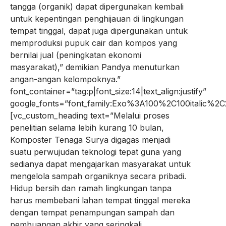
tangga (organik) dapat dipergunakan kembali
untuk kepentingan penghijauan di lingkungan
tempat tinggal, dapat juga dipergunakan untuk
memproduksi pupuk cair dan kompos yang
bernilai jual (peningkatan ekonomi
masyarakat),” demikian Pandya menuturkan
angan-angan kelompoknya.”
font_container=”tag:p|font_size:14|text_align:justify”
google_fonts=”font_family:Exo%3A100%2C100italic%
[vc_custom_heading text=”Melalui proses
penelitian selama lebih kurang 10 bulan,
Komposter Tenaga Surya digagas menjadi
suatu perwujudan teknologi tepat guna yang
sedianya dapat mengajarkan masyarakat untuk
mengelola sampah organiknya secara pribadi.
Hidup bersih dan ramah lingkungan tanpa
harus membebani lahan tempat tinggal mereka
dengan tempat penampungan sampah dan
pembuangan akhir yang seringkali