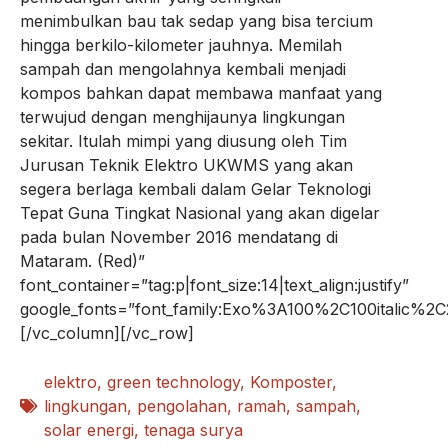
menimbulkan bau tak sedap yang bisa tercium
hingga berkilo-kilometer jauhnya. Memilah
sampah dan mengolahnya kembali menjadi
kompos bahkan dapat membawa manfaat yang
terwujud dengan menghijaunya lingkungan
sekitar. Itulah mimpi yang diusung oleh Tim
Jurusan Teknik Elektro UKWMS yang akan
segera berlaga kembali dalam Gelar Teknologi
Tepat Guna Tingkat Nasional yang akan digelar
pada bulan November 2016 mendatang di
Mataram. (Red)”
font_container=”tag:p|font_size:14|text_align:justify”
google_fonts=”font_family:Exo%3A100%2C100italic%
[/vc_column][/vc_row]
elektro
,
green technology
,
Komposter
,
lingkungan
,
pengolahan
,
ramah
,
sampah
,
solar energi
,
tenaga surya