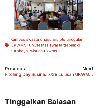
kampus swasta unggulan
,
pts unggulan
,
UKWMS
,
universitas swasta terbaik di
surabaya
,
wisuda ukwms
Previous
Next
Pitching Day Business Ignition Season 5: Kolaborasi & Mental Baja adalah Kunci!
638 Lulusan UKWMS Siap Ukir Karir Gemilang
Tinggalkan Balasan