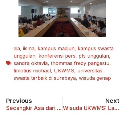
eia
,
iisma
,
kampus madiun
,
kampus swasta
unggulan
,
konferensi pers
,
pts unggulan
,
sandra oktavia
,
thommas fredy pangestu
,
timotius michael
,
UKWMS
,
universitas
swasta terbaik di surabaya
,
wisuda genap
Previous
Next
Secangkir Asa dari Lereng Gunung Kawi:Kisah Petani Kopi Desa Kucur Meraih Mimpi
Wisuda UKWMS: Langkah Awal Menuju Masa Depan