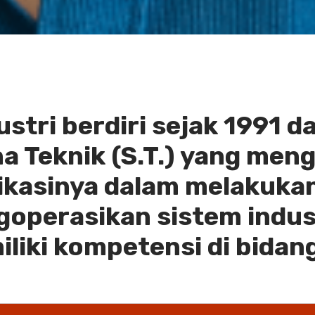
stri berdiri sejak 1991 
 Teknik (S.T.) yang men
likasinya dalam melakukan
operasikan sistem indust
iliki kompetensi di bida