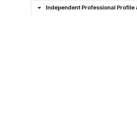
Independent Professional Profil
Curriculum
Specializations
Advantages
Career Prospects
Facility and Laboratorium
Contact Us