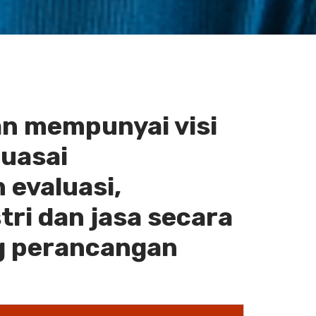
dan mempunyai visi
guasai
 evaluasi,
ri dan jasa secara
ng perancangan