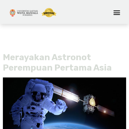
Tag:
astronot wanita
pertama
Merayakan Astronot
Perempuan Pertama Asia