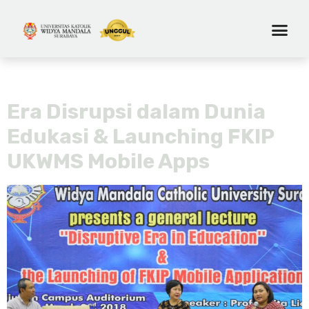
Tag:
fkip mobile apps
Era Disrupsi dalam Dunia
Edukasi & Launching FKIP
UKWMS Mobile Apps