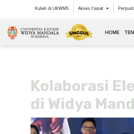
Kuliah di UKWMS
Akses Cepat
Perpus
HOME
TE
Tag:
gala 
Kolaborasi El
di Widya Mand