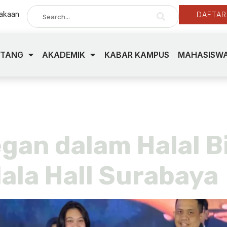
takaan
DAFTAR
NTANG
AKADEMIK
KABAR KAMPUS
MAHASISWA
night
egan dalam Halal 
ala Hall Surabaya