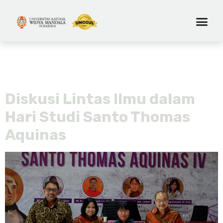
Tag:
hari studi thomas
aquinas
Diskusi Lintas Ilmu dalam
Hari Studi Santo Thomas
Aquinas