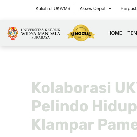
Kuliah di UKWMS
Akses Cepat
Perpus
HOME
TE
Tag:
herli
Kolaborasi U
Pelindo Hidup
Klampar Pam