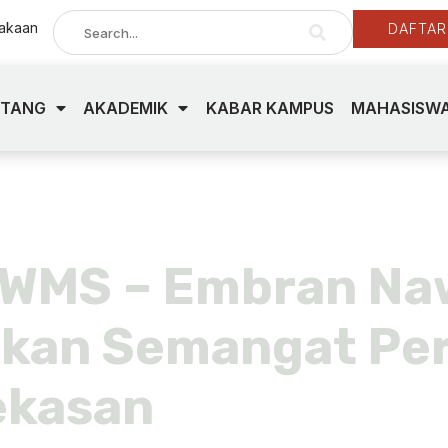
takaan
DAFTAR
NTANG
AKADEMIK
KABAR KAMPUS
MAHASISWA
na yoka roida
KWMS – Embran Na
kan Semangat Per
ekasan