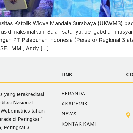
rsitas Katolik Widya Mandala Surabaya (UKWMS) bag
s dimaksimalkan. Salah satunya, pengabdian masyar
gan PT Pelabuhan Indonesia (Persero) Regional 3 ata
, SE., MM., Andy […]
LINK
C
BERANDA
 yang terakreditasi
itasi Nasional
AKADEMIK
i Webometrics tahun
NEWS
ada di Peringkat 1
KONTAK KAMI
 Peringkat 3