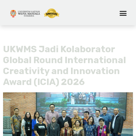
Tag:
icia 2026
UKWMS Jadi Kolaborator
Global Round International
Creativity and Innovation
Award (ICIA) 2026