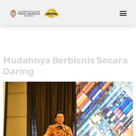
Tag:
international business
management
Mudahnya Berbisnis Secara
Daring