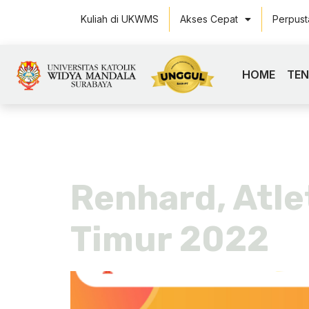
Kuliah di UKWMS
Akses Cepat
Perpus
HOME
TE
Tag:
koci 
Renhard, Atle
Timur 2022