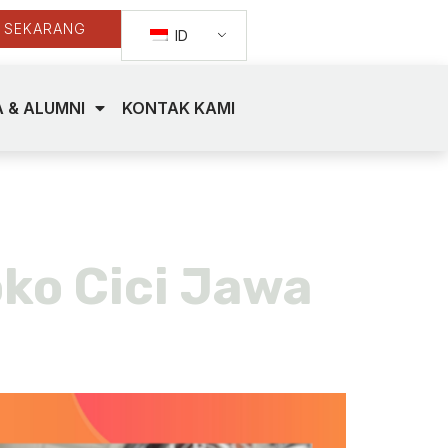
 SEKARANG
ID
 & ALUMNI
KONTAK KAMI
oko Cici Jawa