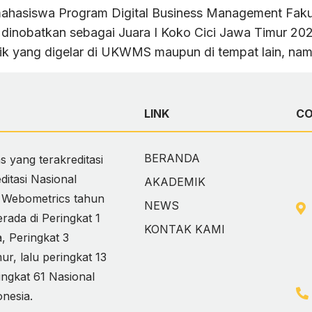
hasiswa Program Digital Business Management Fakult
nobatkan sebagai Juara I Koko Cici Jawa Timur 2022
aik yang digelar di UKWMS maupun di tempat lain, na
LINK
C
BERANDA
 yang terakreditasi
itasi Nasional
AKADEMIK
i Webometrics tahun
NEWS
ada di Peringkat 1
KONTAK KAMI
 Peringkat 3
, lalu peringkat 13
ingkat 61 Nasional
onesia.