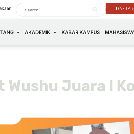
takaan
DAFTAR
NTANG
AKADEMIK
KABAR KAMPUS
MAHASISWA
jatim 2022
t Wushu Juara I K