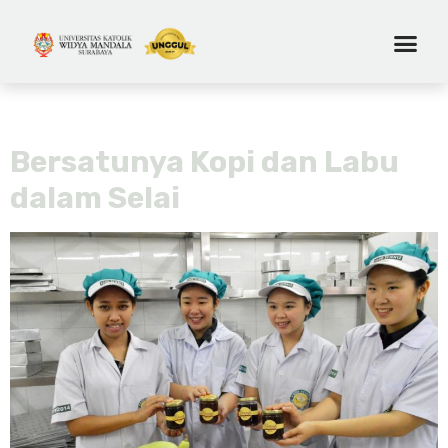
Tag:
labu kabocha
Bersatunya Kopi dan Labu
dalam Selai