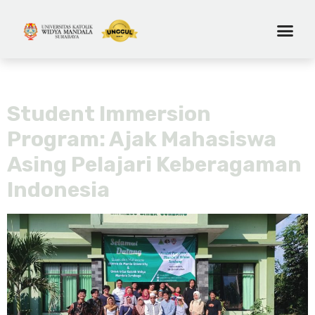
Tag:
mahasiswa asing
Student Immersion
Program: Ajak Mahasiswa
Asing Pelajari Keberagaman
Indonesia