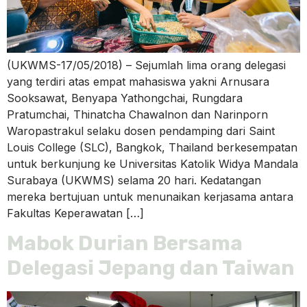
(UKWMS-17/05/2018) – Sejumlah lima orang delegasi
yang terdiri atas empat mahasiswa yakni Arnusara
Sooksawat, Benyapa Yathongchai, Rungdara
Pratumchai, Thinatcha Chawalnon dan Narinporn
Waropastrakul selaku dosen pendamping dari Saint
Louis College (SLC), Bangkok, Thailand berkesempatan
untuk berkunjung ke Universitas Katolik Widya Mandala
Surabaya (UKWMS) selama 20 hari. Kedatangan
mereka bertujuan untuk menunaikan kerjasama antara
Fakultas Keperawatan […]
Mabok Durian Bersama
Delegasi Jepang dan Taiwan