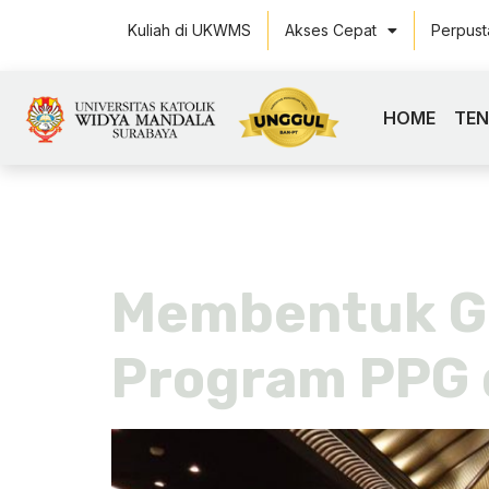
Kuliah di UKWMS
Akses Cepat
Perpus
HOME
TE
Tag:
maha
Membentuk Gu
Program PPG