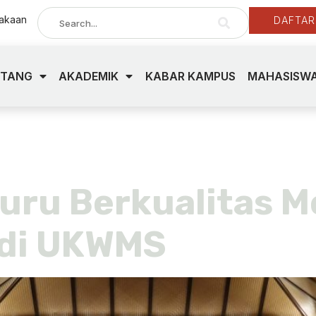
takaan
DAFTAR
NTANG
AKADEMIK
KABAR KAMPUS
MAHASISWA
siswa ppg
ru Berkualitas Me
 di UKWMS