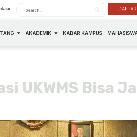
takaan
DAFTAR
NTANG
AKADEMIK
KABAR KAMPUS
MAHASISWA
on
asi UKWMS Bisa Ja