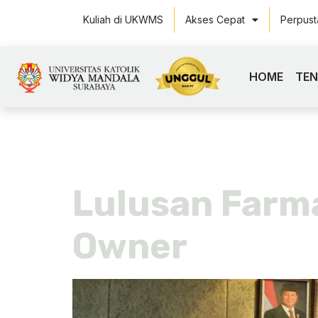
Kuliah di UKWMS
Akses Cepat
Perpus
HOME
TE
Tag:
makl
Lulusan Farm
Owner