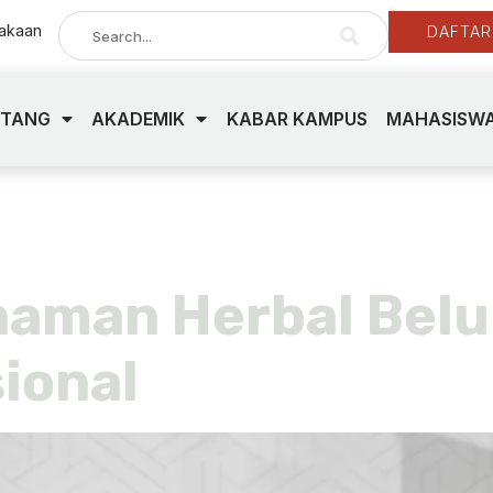
takaan
DAFTAR
NTANG
AKADEMIK
KABAR KAMPUS
MAHASISWA
paini sri widy
anaman Herbal Bel
ional