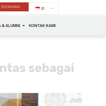
 SEKARANG
ID
 & ALUMNI
KONTAK KAMI
awati
untas sebagai