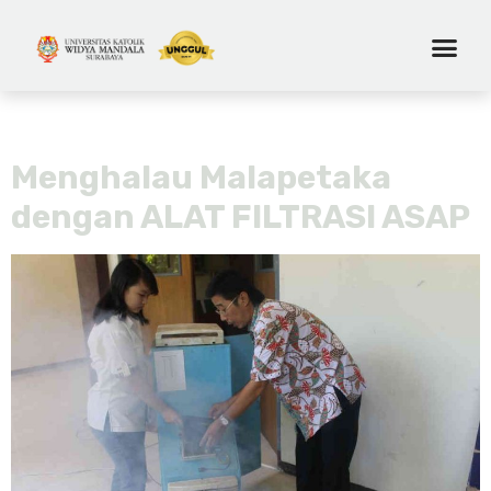
Tag:
udara
Menghalau Malapetaka
dengan ALAT FILTRASI ASAP