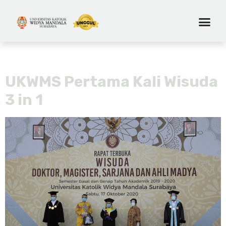
Tag:
wisuda magister
UKWMS Pertama Kali Wisuda
3 in 1