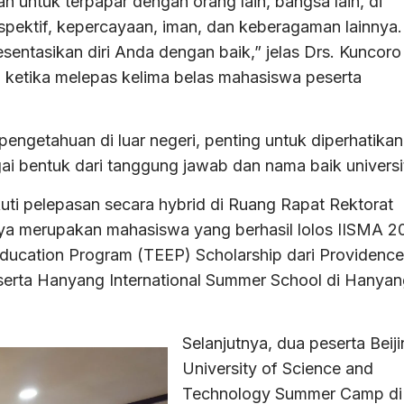
 untuk terpapar dengan orang lain, bangsa lain, di
pektif, kepercayaan, iman, dan keberagaman lainnya.
sentasikan diri Anda dengan baik,” jelas Drs. Kuncoro
S ketika melepas kelima belas mahasiswa peserta
ngetahuan di luar negeri, penting untuk diperhatikan
i bentuk dari tanggung jawab dan nama baik universi
ti pelepasan secara hybrid di Ruang Rapat Rektorat
 merupakan mahasiswa yang berhasil lolos IISMA 2
Education Program (TEEP) Scholarship dari Providence
eserta Hanyang International Summer School di Hanya
Selanjutnya, dua peserta Beij
University of Science and
Technology Summer Camp di