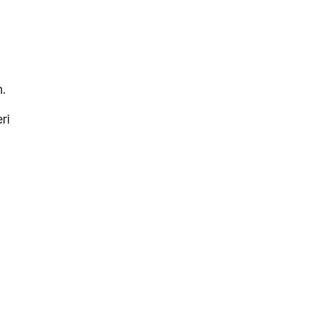
.
ri
.