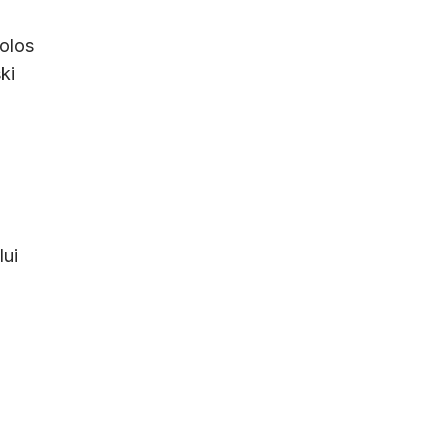
olos
ki
lui