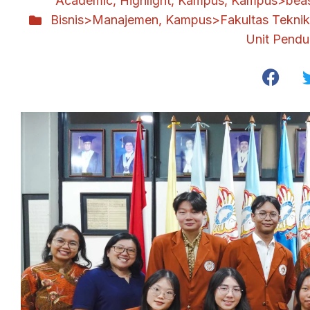
Academic
,
Highlight
,
Kampus
,
Kampus>bea
Bisnis>Manajemen
,
Kampus>Fakultas Teknik
Unit Pend