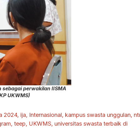
 sebagai perwakilan IISMA
PKP UKWMS)
ma 2024
,
ija
,
Internasional
,
kampus swasta unggulan
,
nt
gram
,
teep
,
UKWMS
,
universitas swasta terbaik di