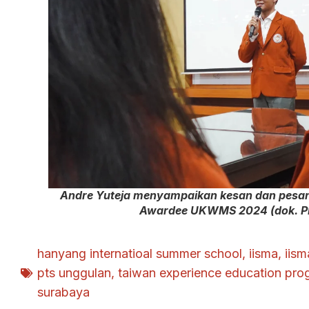
Andre Yuteja menyampaikan kesan dan pesan
Awardee UKWMS 2024 (dok. 
hanyang internatioal summer school
,
iisma
,
iis
pts unggulan
,
taiwan experience education pro
surabaya