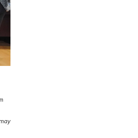
am
 may