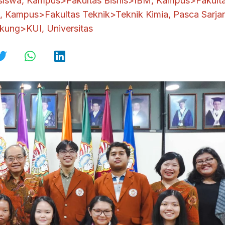
siswa
,
Kampus>Fakultas Bisnis>IBM
,
Kampus>Fakult
,
Kampus>Fakultas Teknik>Teknik Kimia
,
Pasca Sarja
ukung>KUI
,
Universitas