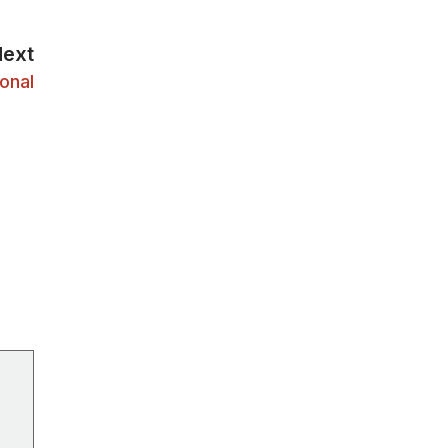
Next
onal