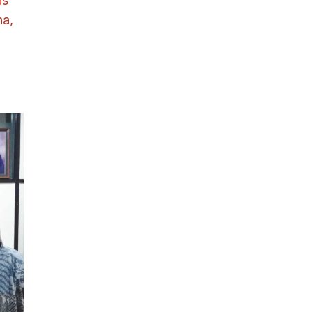
as
na
,