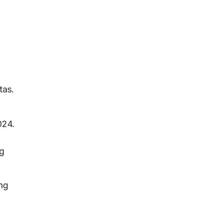
tas.
024.
ng
ing