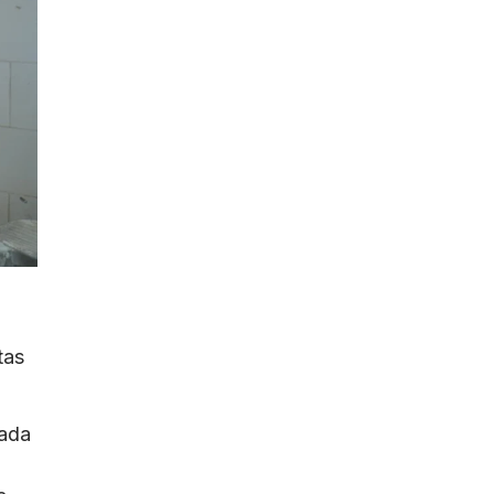
tas
pada