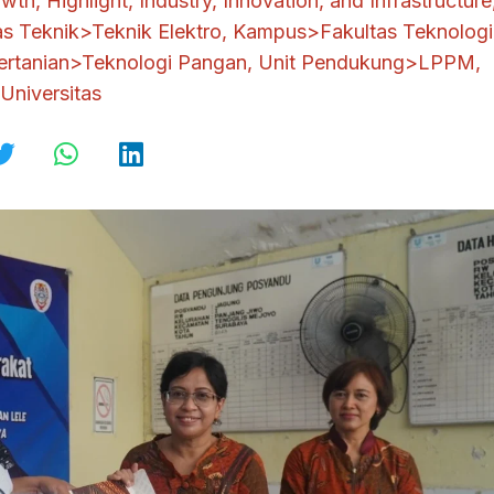
owth
,
Highlight
,
Industry, Innovation, and Infrastructure
s Teknik>Teknik Elektro
,
Kampus>Fakultas Teknologi
ertanian>Teknologi Pangan
,
Unit Pendukung>LPPM
,
Universitas