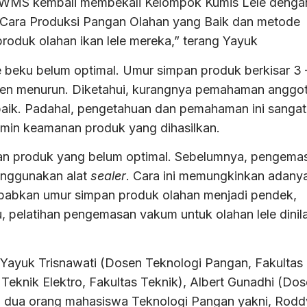
KWMS kembali membekali Kelompok Kumis Lele denga
 Cara Produksi Pangan Olahan yang Baik dan metode
oduk olahan ikan lele mereka,” terang Yayuk
le beku belum optimal. Umur simpan produk berkisar 3 
umen menurun. Diketahui, kurangnya pemahaman anggo
baik. Padahal, pengetahuan dan pemahaman ini sangat
amin keamanan produk yang dihasilkan.
n produk yang belum optimal. Sebelumnya, pengema
enggunakan alat
sealer
. Cara ini memungkinkan adany
babkan umur simpan produk olahan menjadi pendek,
, pelatihan pengemasan vakum untuk olahan lele dinila
a Yayuk Trisnawati (Dosen Teknologi Pangan, Fakultas
 Teknik Elektro, Fakultas Teknik), Albert Gunadhi (Do
ntu dua orang mahasiswa Teknologi Pangan yakni, Rodd