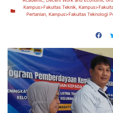
Academic
,
Decent Work and Economic Gr
Kampus>Fakultas Teknik
,
Kampus>Fakulta
Pertanian
,
Kampus>Fakultas Teknologi P