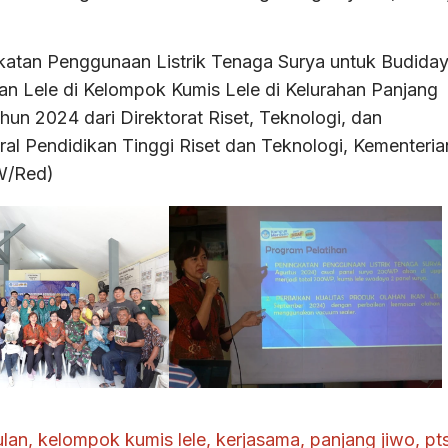
atan Penggunaan Listrik Tenaga Surya untuk Budida
kan Lele di Kelompok Kumis Lele di Kelurahan Panjang
un 2024 dari Direktorat Riset, Teknologi, dan
al Pendidikan Tinggi Riset dan Teknologi, Kementeria
VW/Red)
lan
,
kelompok kumis lele
,
kerjasama
,
panjang jiwo
,
pt