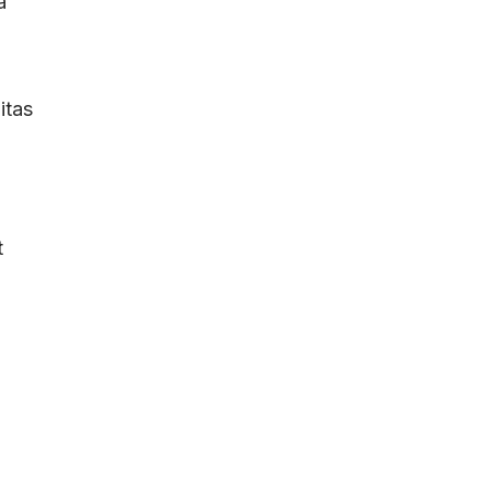
a
itas
t