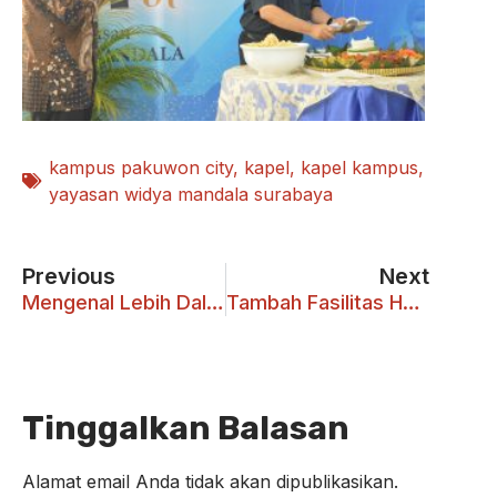
kampus pakuwon city
,
kapel
,
kapel kampus
,
yayasan widya mandala surabaya
Previous
Next
Mengenal Lebih Dalam Tentang FIKOM Melalui Pra PPK
Tambah Fasilitas Hanbok Self Photo Studio
Tinggalkan Balasan
Alamat email Anda tidak akan dipublikasikan.