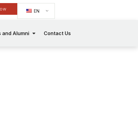
Now
EN
s and Alumni
Contact Us