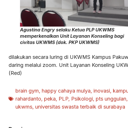
Agustina Engry selaku Ketua PLP UKWMS
memperkenalkan Unit Layanan Konseling bagi
civitas UKWMS (dok. PKP UKWMS)
dilakukan secara luring di UKWMS Kampus Pakuwon
daring melalui zoom. Unit Layanan Konseling UKWM
(Red)
brain gym
,
happy cahaya mulya
,
inovasi
,
kampu
rahardanto
,
peka
,
PLP
,
Psikologi
,
pts unggulan
ukwms
,
universitas swasta terbaik di surabaya