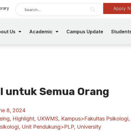
brary
Apply 
out Us
Academic
Campus Update
Student
l untuk Semua Orang
ne 8, 2024
eing
,
Highlight
,
UKWMS
,
Kampus>Fakultas Psikologi
,
sikologi
,
Unit Pendukung>PLP
,
University