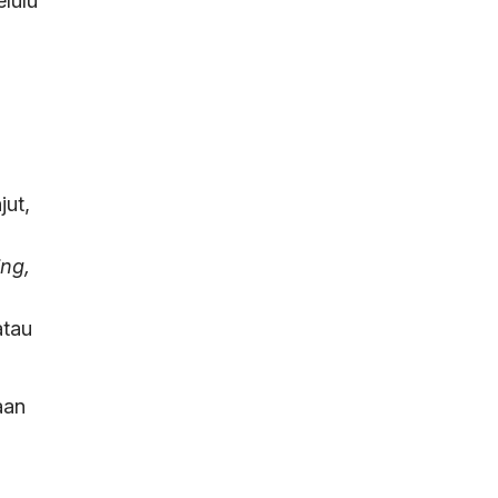
lulu
jut,
ing,
tau
aan