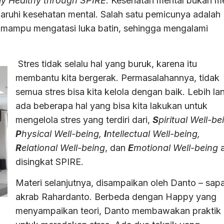
y Healthy through SPIRE
. Kesehatan mental bukan me
ruhi kesehatan mental. Salah satu pemicunya adalah
 mampu mengatasi luka batin, sehingga mengalami
Stres tidak selalu hal yang buruk, karena itu
membantu kita bergerak. Permasalahannya, tidak
semua stres bisa kita kelola dengan baik. Lebih lan
ada beberapa hal yang bisa kita lakukan untuk
mengelola stres yang terdiri dari,
S
piritual Well-be
P
hysical Well-being,
I
ntellectual Well-being,
R
elational Well-being
, dan
E
motional Well-being
a
disingkat SPIRE.
Materi selanjutnya, disampaikan oleh Danto – sap
akrab Rahardanto. Berbeda dengan Happy yang
menyampaikan teori, Danto membawakan praktik