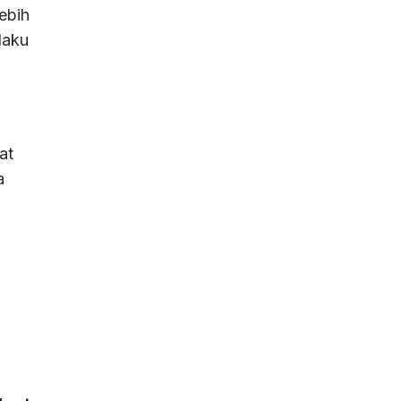
ebih
elaku
at
a