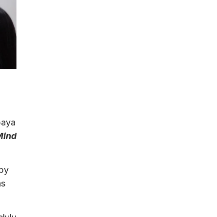
baya
Mind
py
as