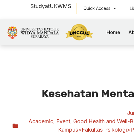
Study
at
UKWMS
Quick Access
Li
Home
Ab
Kesehatan Menta
Ju
Academic
,
Event
,
Good Health and Well-B
Kampus>Fakultas Psikologi>P