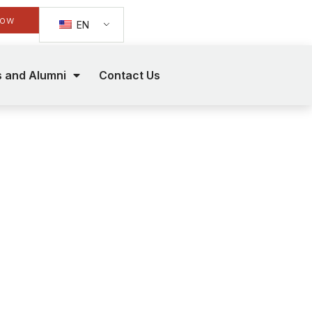
Now
EN
s and Alumni
Contact Us