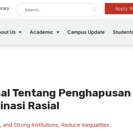
brary
Apply 
out Us
Academic
Campus Update
Student
nal Tentang Penghapusan
inasi Rasial
, and Strong Institutions
,
Reduce Inequalities