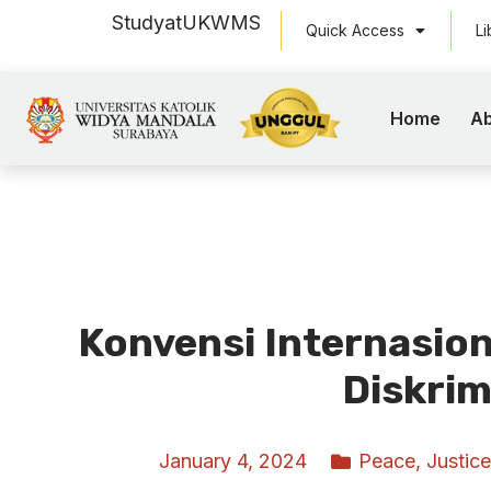
Study
at
UKWMS
Quick Access
Li
Home
Ab
Konvensi Internasio
Diskrim
January 4, 2024
Peace, Justice