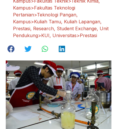
Kampus>Fakultas Teknik>Teknik Kimia
,
Kampus>Fakultas Teknologi
Pertanian>Teknologi Pangan
,
Kampus>Kuliah Tamu
,
Kuliah Lapangan
,
Prestasi
,
Research
,
Student Exchange
,
Unit
Pendukung>KUI
,
Universitas>Prestasi