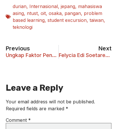
durian
,
Internasional
,
jepang
,
mahasiswa
asing
,
ntust
,
oit
,
osaka
,
pangan
,
problem
based learning
,
student excursion
,
taiwan
,
teknologi
Previous
Next
Ungkap Faktor Penting Penyebab Customer Loyalty
Felycia Edi Soetaredjo: Raih Penghargaan Elsevier
Leave a Reply
Your email address will not be published.
Required fields are marked
*
Comment
*