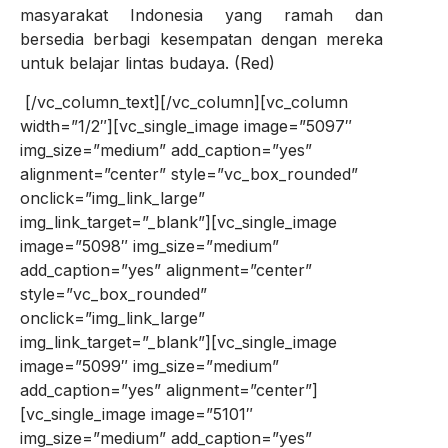
masyarakat Indonesia yang ramah dan
bersedia berbagi kesempatan dengan mereka
untuk belajar lintas budaya. (Red)
[/vc_column_text][/vc_column][vc_column
width=”1/2″][vc_single_image image=”5097″
img_size=”medium” add_caption=”yes”
alignment=”center” style=”vc_box_rounded”
onclick=”img_link_large”
img_link_target=”_blank”][vc_single_image
image=”5098″ img_size=”medium”
add_caption=”yes” alignment=”center”
style=”vc_box_rounded”
onclick=”img_link_large”
img_link_target=”_blank”][vc_single_image
image=”5099″ img_size=”medium”
add_caption=”yes” alignment=”center”]
[vc_single_image image=”5101″
img_size=”medium” add_caption=”yes”