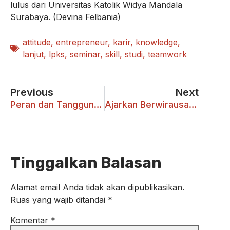
lulus dari Universitas Katolik Widya Mandala
Surabaya. (Devina Felbania)
attitude
,
entrepreneur
,
karir
,
knowledge
,
lanjut
,
lpks
,
seminar
,
skill
,
studi
,
teamwork
Previous
Next
Peran dan Tanggung Jawab Lost Prevention
Ajarkan Berwirausaha dengan Balsem
Tinggalkan Balasan
Alamat email Anda tidak akan dipublikasikan.
Ruas yang wajib ditandai
*
Komentar
*