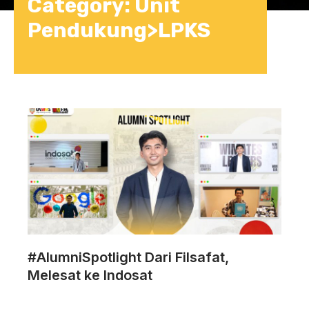
Category: Unit
Pendukung>LPKS
#AlumniSpotlight Dari Filsafat,
Melesat ke Indosat