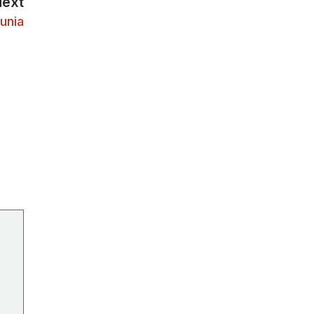
Next
unia