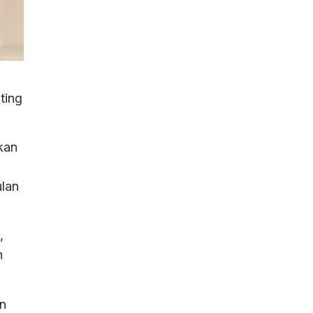
ting
pkan
lan
,
n
an