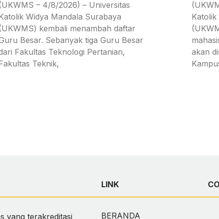
(UKWMS – 4/8/2026) – Universitas
(UKWMS
Katolik Widya Mandala Surabaya
Katoli
(UKWMS) kembali menambah daftar
(UKWMS
Guru Besar. Sebanyak tiga Guru Besar
mahasi
dari Fakultas Teknologi Pertanian,
akan d
Fakultas Teknik,
Kampu
LINK
C
BERANDA
 yang terakreditasi