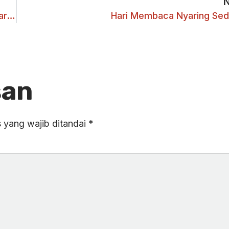
MULETIK 2.0: Meretas Jalan Muda Menuju Kesadaran Politik
Hari Membaca Nyaring Sed
san
 yang wajib ditandai
*