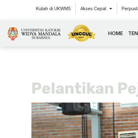
Kuliah di UKWMS
Akses Cepat
Perpus
HOME
TE
Tag:
cant
Pelantikan P