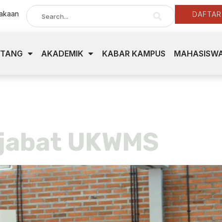
takaan
DAFTAR
NTANG
AKADEMIK
KABAR KAMPUS
MAHASISWA
ate
ejabat UKWMS