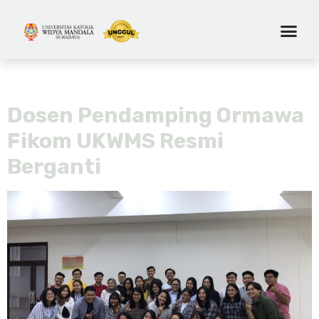
Tag:
dosen pendamping
Dosen Pendamping Ormawa
Fikom UKWMS Resmi
Berganti