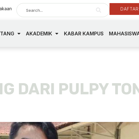
takaan
DAFTAR
NTANG
AKADEMIK
KABAR KAMPUS
MAHASISWA
AS SARING
NG DARI PULPY TO