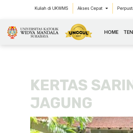
Kuliah di UKWMS
Akses Cepat
Perpus
HOME
TE
Tag:
KERT
KERTAS SARI
JAGUNG