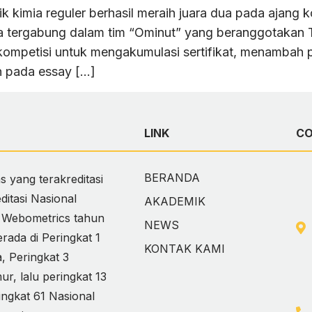
kimia reguler berhasil meraih juara dua pada ajang k
a tergabung dalam tim “Ominut” yang beranggotakan 
 kompetisi untuk mengakumulasi sertifikat, menambah
an pada essay […]
LINK
C
BERANDA
 yang terakreditasi
itasi Nasional
AKADEMIK
i Webometrics tahun
NEWS
ada di Peringkat 1
KONTAK KAMI
 Peringkat 3
, lalu peringkat 13
ingkat 61 Nasional