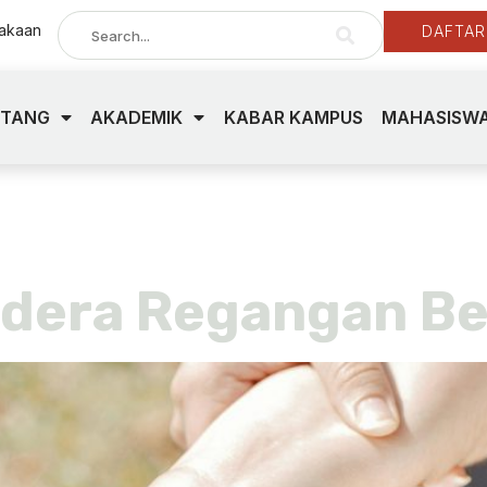
takaan
DAFTAR
NTANG
AKADEMIK
KABAR KAMPUS
MAHASISWA
h kedokteran
dera Regangan Be