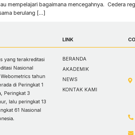
 mau mempelajari bagaimana mencegahnya. Cedera reg
 sama berulang […]
LINK
C
BERANDA
 yang terakreditasi
itasi Nasional
AKADEMIK
i Webometrics tahun
NEWS
ada di Peringkat 1
KONTAK KAMI
 Peringkat 3
, lalu peringkat 13
ingkat 61 Nasional
onesia.