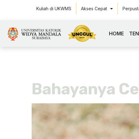
Kuliah di UKWMS
Akses Cepat
Perpus
HOME
TE
Tag:
kulia
Bahayanya Ce