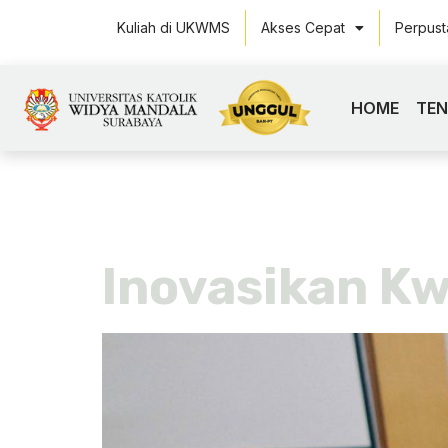
Kuliah di UKWMS
Akses Cepat
Perpus
HOME
TE
Tag:
kwet
Inovasikan Kw