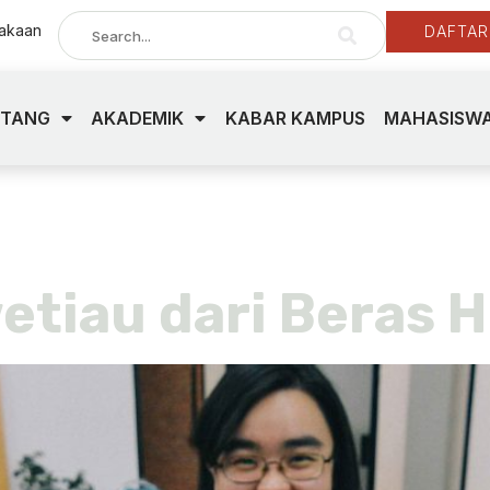
takaan
DAFTAR
NTANG
AKADEMIK
KABAR KAMPUS
MAHASISWA
iau
etiau dari Beras 