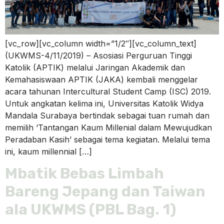
[vc_row][vc_column width=”1/2″][vc_column_text]
(UKWMS-4/11/2019) – Asosiasi Perguruan Tinggi
Katolik (APTIK) melalui Jaringan Akademik dan
Kemahasiswaan APTIK (JAKA) kembali menggelar
acara tahunan Intercultural Student Camp (ISC) 2019.
Untuk angkatan kelima ini, Universitas Katolik Widya
Mandala Surabaya bertindak sebagai tuan rumah dan
memilih ‘Tantangan Kaum Millenial dalam Mewujudkan
Peradaban Kasih’ sebagai tema kegiatan. Melalui tema
ini, kaum millennial […]
Mbatik Bebas Limbah
Bareng Jepang dan Taiwan
ala UKWMS (PBL Bag. 1)