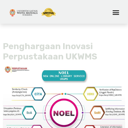
Tag:
pemustaka
Penghargaan Inovasi
Perpustakaan UKWMS