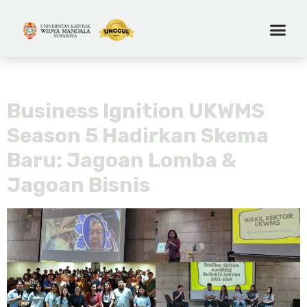
Tag:
pusat inovasi
Business Ignition UKWMS
Season 5 Hadirkan Skema
Baru: Jagoan Lomba &
Jagoan Bisnis