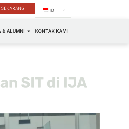
 SEKARANG
ID
 & ALUMNI
KONTAK KAMI
n SIT di IJA