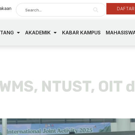
takaan
DAFTAR
NTANG
AKADEMIK
KABAR KAMPUS
MAHASISWA
an
WMS, NTUST, OIT da