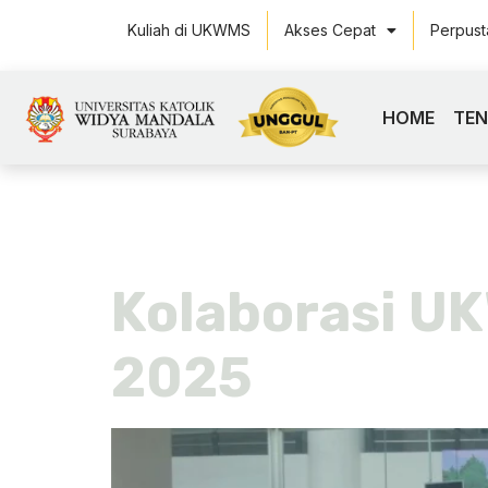
Kuliah di UKWMS
Akses Cepat
Perpus
HOME
TE
Tag:
taiw
Kolaborasi UK
2025