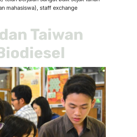
ran mahasiswa), staff exchange
dan Taiwan
Biodiesel