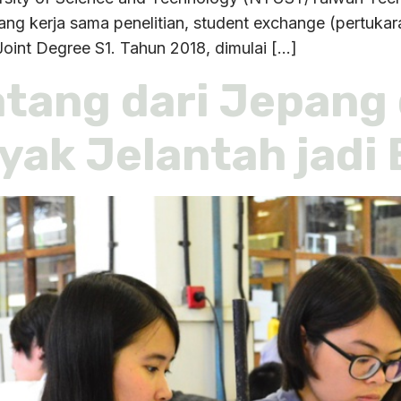
ang kerja sama penelitian, student exchange (pertuka
Joint Degree S1. Tahun 2018, dimulai […]
tang dari Jepang 
yak Jelantah jadi 