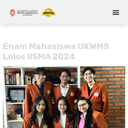
Tag:
university of waterloo
Enam Mahasiswa UKWMS
Lolos IISMA 2024