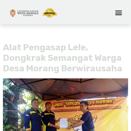
Tag:
wirausaha
Alat Pengasap Lele,
Dongkrak Semangat Warga
Desa Morang Berwirausaha