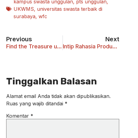
kampus swasta unggulan
,
pts unggulan
,
UKWMS
,
universitas swasta terbaik di
surabaya
,
wfc
Previous
Next
Find the Treasure untuk Kenalkan UKWMS Kampus Kota Madiun kepada SMA Negeri 4 Madiun
Intip Rahasia Produksi Film “Agak Laen: Menyala Pantiku!” Langsung dari Produser
Tinggalkan Balasan
Alamat email Anda tidak akan dipublikasikan.
Ruas yang wajib ditandai
*
Komentar
*