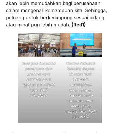
akan lebih memudahkan bagi perusahaan
dalam mengenali kemampuan kita. Sehingga,
peluang untuk berkecimpung sesuai bidang
atau minat pun lebih mudah.
(Red1)
Sesi foto bersama
Devina Felbania
pembicara dan
(kanan) Kepala
peserta usai
Urusan Karir
Seminar Karir
UKWMS
bersama PT UBS
memberikan
(dok. PKP
cenderamata
UKWMS)
kepada Aucy
Chandra usai
memberikan
materi (dok. PKP
UKWMS)