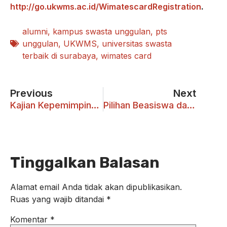
http://go.ukwms.ac.id/WimatescardRegistration
.
alumni
,
kampus swasta unggulan
,
pts
unggulan
,
UKWMS
,
universitas swasta
terbaik di surabaya
,
wimates card
Previous
Next
Kajian Kepemimpinan Pemberdayaan di Universitas Katolik
Pilihan Beasiswa dalam Open House UKWMS
Tinggalkan Balasan
Alamat email Anda tidak akan dipublikasikan.
Ruas yang wajib ditandai
*
Komentar
*