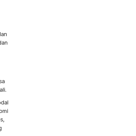
dan
dan
sa
li.
odal
omi
s,
g