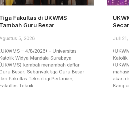
Tiga Fakultas di UKWMS
UKWM
Tambah Guru Besar
Secar
Agustus 5, 2026
Juli 21
(UKWMS – 4/8/2026) – Universitas
(UKWMS
Katolik Widya Mandala Surabaya
Katoli
(UKWMS) kembali menambah daftar
(UKWMS
Guru Besar. Sebanyak tiga Guru Besar
mahasi
dari Fakultas Teknologi Pertanian,
akan d
Fakultas Teknik,
Kampu