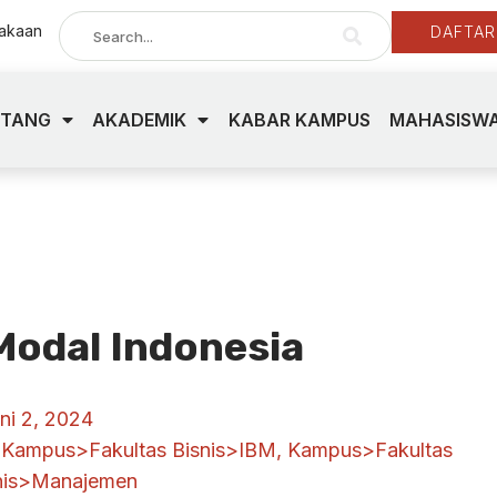
takaan
DAFTAR
NTANG
AKADEMIK
KABAR KAMPUS
MAHASISWA
Modal Indonesia
ni 2, 2024
,
Kampus>Fakultas Bisnis>IBM
,
Kampus>Fakultas
nis>Manajemen