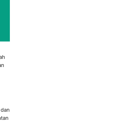
ah
an
 dan
atan