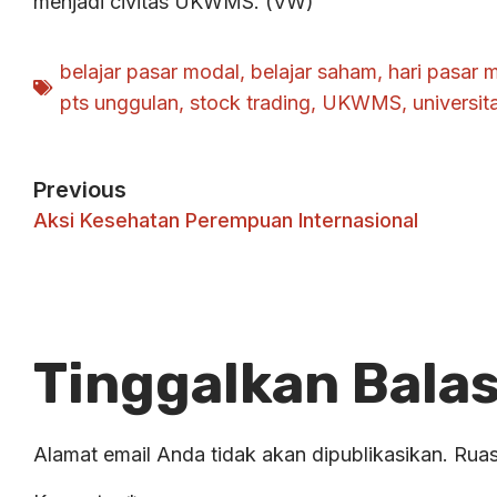
menjadi civitas UKWMS. (VW)
belajar pasar modal
,
belajar saham
,
hari pasar 
pts unggulan
,
stock trading
,
UKWMS
,
universit
Previous
Aksi Kesehatan Perempuan Internasional
Tinggalkan Bala
Alamat email Anda tidak akan dipublikasikan.
Ruas