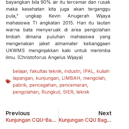
bayangkan bila 90% air itu tercemar dan rusak
maka kesehatan kita juga akan terganggu
pula,” ungkap Kevin Anugerah Wijaya
mahasiswa TI angkatan 2015. Hari itu lautan
warna bata menyeruak di area pengolahan
limbah dimana puluhan mahasiswa yang
mengenakan jaket almamater kebanggaan
UKWMS menginjakkan kaki untuk menimba
ilmu. (Christoforus Angelus Wijaya)
belajar
,
fakultas teknik
,
industri
,
IPAL
,
kuliah
lapangan
,
kunjungan
,
LIMBAH
,
mengolah
,
pabrik
,
pencegahan
,
pencemaran
,
pengolahan
,
Rungkut
,
SIER
,
teknik
Previous
Next
Kunjungan CQU-Bagian Pertama
Kunjungan CQU Bagian ke-Dua