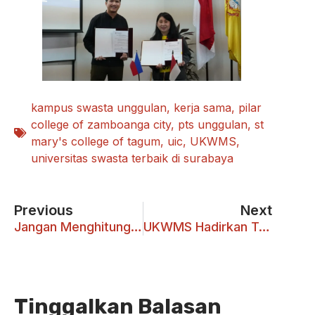
kampus swasta unggulan
,
kerja sama
,
pilar
college of zamboanga city
,
pts unggulan
,
st
mary's college of tagum
,
uic
,
UKWMS
,
universitas swasta terbaik di surabaya
Previous
Next
Jangan Menghitung Berkat Tuhan dan Lakukan dengan Cinta
UKWMS Hadirkan Terobosan Riset Stem Cell untuk Kesehatan Regeneratif
Tinggalkan Balasan